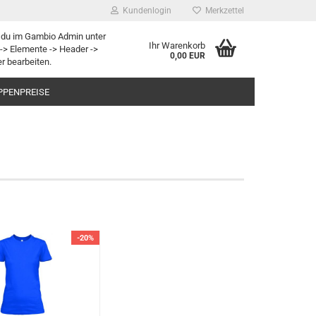
Kundenlogin
Merkzettel
 du im Gambio Admin unter
Ihr Warenkorb
-> Elemente -> Header ->
0,00 EUR
r bearbeiten.
PPENPREISE
-20%