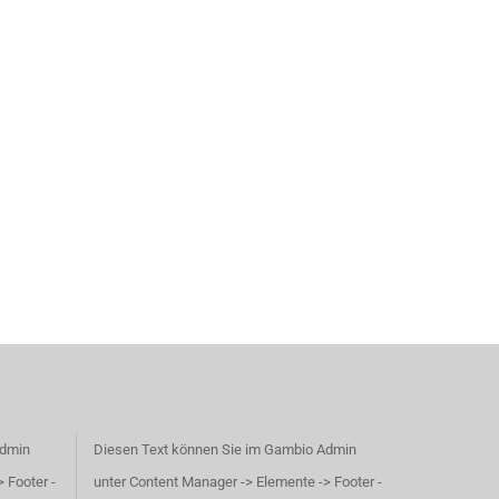
Admin
Diesen Text können Sie im Gambio Admin
 Footer -
unter Content Manager -> Elemente -> Footer -