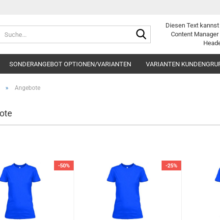
Diesen Text kannst
Suche...
Content Manager 
Heade
SONDERANGEBOT OPTIONEN/VARIANTEN
VARIANTEN KUNDENGRU
»
Angebote
ote
-50%
-25%