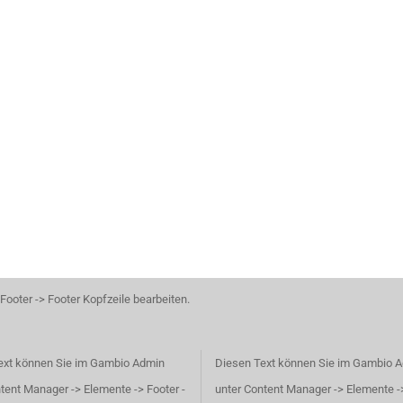
ooter -> Footer Kopfzeile bearbeiten.
ext können Sie im Gambio Admin
Diesen Text können Sie im Gambio 
tent Manager -> Elemente -> Footer -
unter Content Manager -> Elemente ->