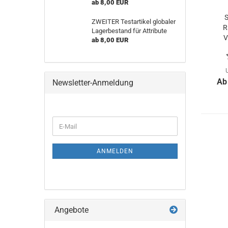
ab 8,00 EUR
S
ZWEITER Testartikel globaler
R
Lagerbestand für Attribute
V
ab 8,00 EUR
Ab
Newsletter-Anmeldung
WEITER
E-
ZUR
Mail
NEWSLETTER-
ANMELDUNG
ANMELDEN
Angebote